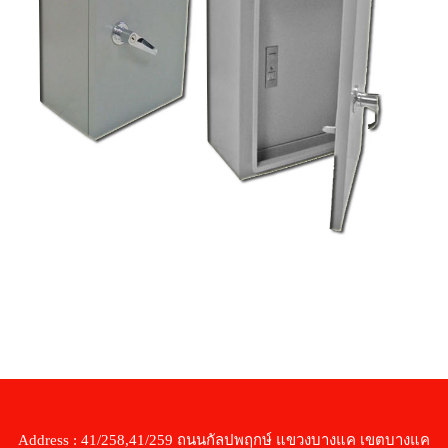
Address : 41/258,41/259 ถนนกัลปพฤกษ์ แขวงบางแค เขตบางแค