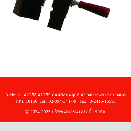
Address : 41/258,41/259 ถนนกัลปพฤกษ์ แขวงบางแค เขตบางแค
กทม.10160 |Tel : 02-894-3447-9 | Fax : 0-2416-1659,
ⓒ 2024-2025 บริษัท มหาธน เทรดดิ้ง จำกัด.