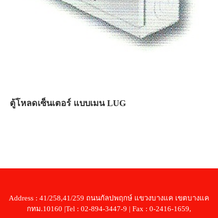
ตู้โหลดเซ็นเตอร์ แบบเมน LUG
Address : 41/258,41/259 ถนนกัลปพฤกษ์ แขวงบางแค เขตบางแค
กทม.10160 |Tel : 02-894-3447-9 | Fax : 0-2416-1659,