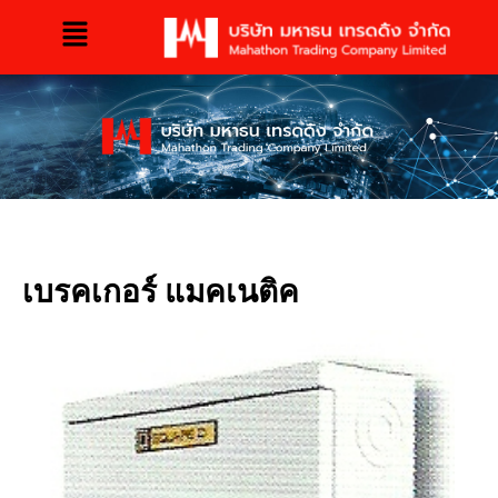
เบรคเกอร์ แมคเนติค