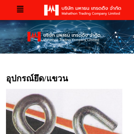
อุปกรณ์ยึด/แขวน