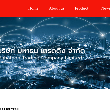
Home
About us
Product
New
ด/แขวน